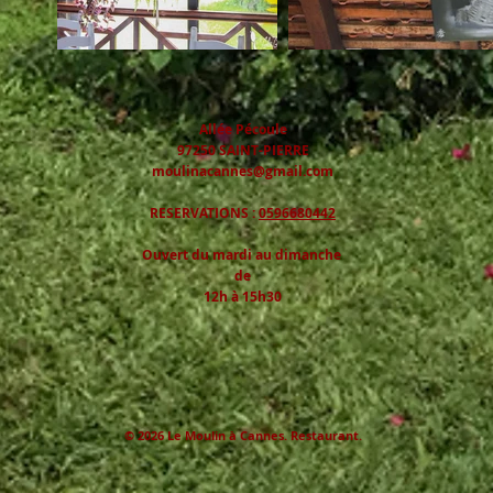
Allée Pécoule
97250 SAINT-PIERRE
moulinacannes@gmail.com
RESERVATIONS :
0596680442
Ouvert du mardi au dimanche
de
12h à 15h30
© 2026 Le Moulin à Cannes. Restaurant.