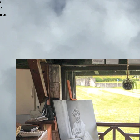
e
es
arte.